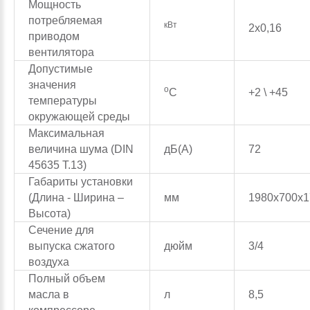
Мощность
потребляемая
кВт
2х0,16
приводом
вентилятора
Допустимые
значения
о
С
+2 \ +45
температуры
окружающей среды
Максимальная
величина шума (DIN
дБ(A)
72
45635 T.13)
Габариты установки
(Длина - Ширина –
мм
1980х700х1
Высота)
Сечение для
выпуска сжатого
дюйм
3/4
воздуха
Полный объем
масла в
л
8,5