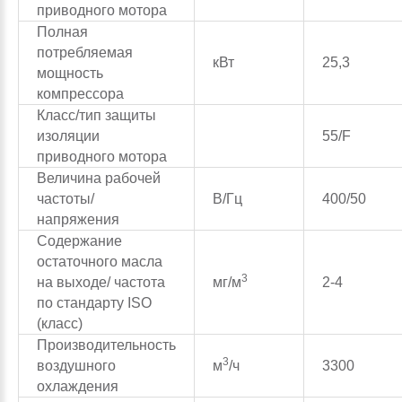
приводного мотора
Полная
потребляемая
кВт
25,3
мощность
компрессора
Класс/тип защиты
изоляции
55/F
приводного мотора
Величина рабочей
частоты/
В/Гц
400/50
напряжения
Содержание
остаточного масла
3
на выходе/ частота
мг/м
2-4
по стандарту ISO
(класс)
Производительность
3
воздушного
м
/ч
3300
охлаждения