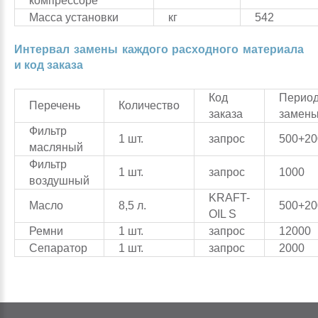
компрессоре
Масса установки
кг
542
Интервал замены каждого расходного материала
и код заказа
Код
Период
Перечень
Количество
заказа
замены
Фильтр
1 шт.
запрос
500+20
масляный
Фильтр
1 шт.
запрос
1000
воздушный
KRAFT-
Масло
8,5 л.
500+20
OIL S
Ремни
1 шт.
запрос
12000
Сепаратор
1 шт.
запрос
2000