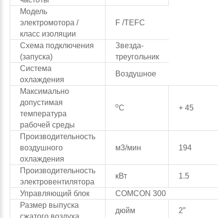
Модель
электромотора /
F /TEFC
класс изоляции
Схема подключения
Звезда-
(запуска)
треугольник
Система
Воздушное
охлаждения
Максимально
допустимая
о
С
+ 45
температура
рабочей среды
Производительность
воздушного
м3/мин
194
охлаждения
Производительность
кВт
1.5
электровентилятора
Управляющий блок
COMCON 300
Размер выпуска
дюйм
2”
сжатого воздуха