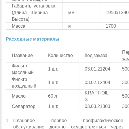
Габариты установки
(Длина - Ширина –
мм
1950х1290
Высота)
Масса
кг
1700
Расходные материалы
Пе
Название
Количество
Код заказа
за
Фильтр
1 шт.
03.01.21204
50
масляный
Фильтр
1 шт.
03.02.12404
30
воздушный
KRAFT-OIL
Масло
60 л
50
S
Сепаратор
1 шт.
03.03.21303
30
Плановое первое профилактическое
обслуживание должно осуществляться через