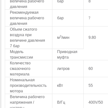
величина рабочего
бар
8
давления
Рекомендуемая
7
величина рабочего
бар
давления
Объем сжатого
воздуха при
3
м
/мин
9.80
величине давления
7 бар
Модель
Приводная
трансмиссии
муфта
Количество
смазочного
литров
60
материала
Номинальная
производительность
кВт
55
мотора
Величина рабочего
напряжения /
В/Гц
400V/50
частоты